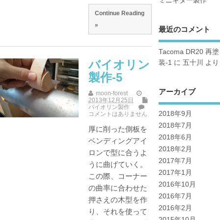
ミニギター製作
Continue Reading
»
最近のコメント
Tacoma DR20 再塗
バイオリン
装-1
に
五十川
より
製作-5
アーカイブ
moon-forest
2013年12月25日
バイオリン製作
2018年9月
コメントはありません
2018年7月
厚に削った側板を
2018年6月
ベンディングアイ
2018年2月
ロンで型に合うよ
2017年7月
うに曲げていく。
2017年1月
この際、コーナー
2016年10月
の曲率に合わせた
2016年7月
押さえの木型を作
2016年2月
り、それを使って
2015年10月