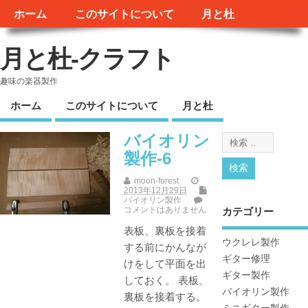
ホーム
このサイトについて
月と杜
月と杜-クラフト
趣味の楽器製作
ホーム
このサイトについて
月と杜
バイオリン
製作-6
moon-forest
2013年12月29日
バイオリン製作
コメントはありません
カテゴリー
表板、裏板を接着
ウクレレ製作
する前にかんなが
ギター修理
けをして平面を出
ギター製作
しておく。 表板、
バイオリン製作
裏板を接着する。