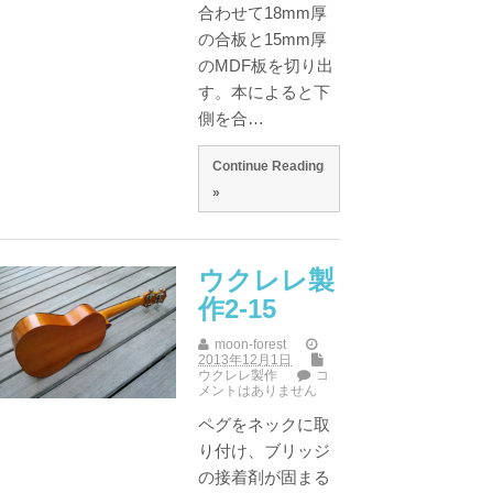
合わせて18mm厚
の合板と15mm厚
のMDF板を切り出
す。本によると下
側を合…
Continue Reading
»
ウクレレ製
作2-15
moon-forest
2013年12月1日
ウクレレ製作
コ
メントはありません
ペグをネックに取
り付け、ブリッジ
の接着剤が固まる