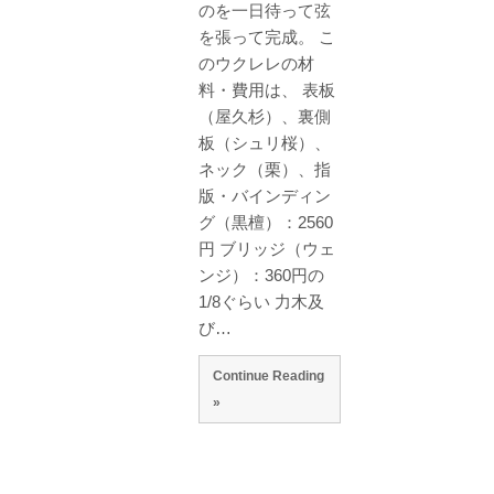
のを一日待って弦
を張って完成。 こ
のウクレレの材
料・費用は、 表板
（屋久杉）、裏側
板（シュリ桜）、
ネック（栗）、指
版・バインディン
グ（黒檀）：2560
円 ブリッジ（ウェ
ンジ）：360円の
1/8ぐらい 力木及
び…
Continue Reading
»