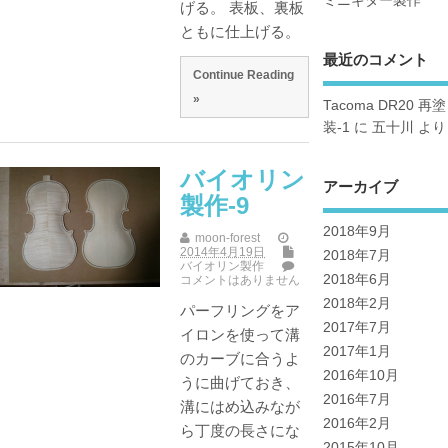
ミニギター製作
げる。 表板、裏板
ともに仕上げる。
最近のコメント
Continue Reading
»
Tacoma DR20 再塗
装-1
に
五十川
より
バイオリン
アーカイブ
製作-9
2018年9月
moon-forest
2014年4月19日
2018年7月
バイオリン製作
2018年6月
コメントはありません
2018年2月
パーフリングをア
2017年7月
イロンを使って溝
2017年1月
のカーブに合うよ
2016年10月
うに曲げておき、
2016年7月
溝にはめ込みなが
2016年2月
ら丁度の長さにな
2015年10月