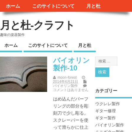
ホーム
このサイトについて
月と杜
月と杜-クラフト
趣味の楽器製作
ホーム
このサイトについて
月と杜
バイオリン
製作-10
moon-forest
2014年4月21日
バイオリン製作
コメントはありません
カテゴリー
はめ込んだパーフ
ウクレレ製作
リングの部分を彫
ギター修理
刻刀で少し彫る。
ギター製作
スクレーパーを使
バイオリン製作
って滑らかに仕上