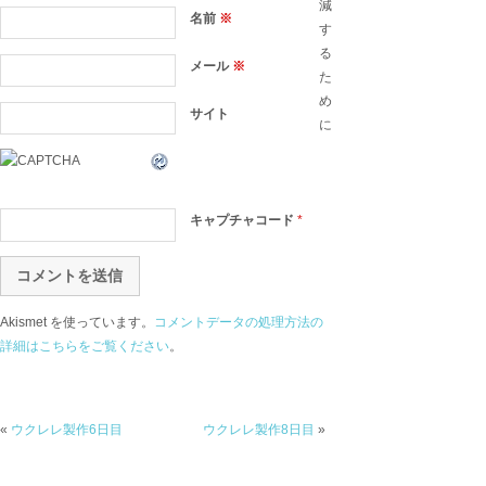
減
名前
※
す
る
メール
※
た
め
サイト
に
キャプチャコード
*
Akismet を使っています。
コメントデータの処理方法の
詳細はこちらをご覧ください
。
«
ウクレレ製作6日目
ウクレレ製作8日目
»