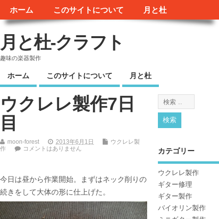
ホーム
このサイトについて
月と杜
月と杜-クラフト
趣味の楽器製作
ホーム
このサイトについて
月と杜
ウクレレ製作7日
目
moon-forest
2013年6月1日
ウクレレ製
作
コメントはありません
カテゴリー
ウクレレ製作
今日は昼から作業開始。まずはネック削りの
ギター修理
続きをして大体の形に仕上げた。
ギター製作
バイオリン製作