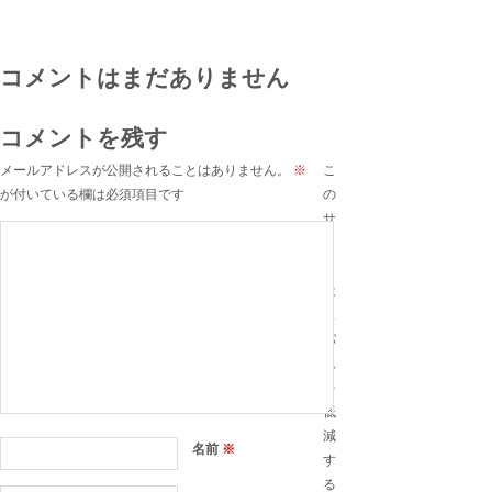
コメントはまだありません
コメントを残す
メールアドレスが公開されることはありません。
※
こ
が付いている欄は必須項目です
の
サ
イ
ト
は
ス
パ
ム
を
低
減
名前
※
す
る