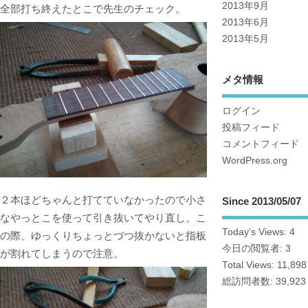
2013年9月
全部打ち終えたとこで先生のチェック。
2013年6月
2013年5月
メタ情報
ログイン
投稿フィード
コメントフィード
WordPress.org
２本ほどちゃんと打てていなかったので小さ
Since 2013/05/07
なやっとこを使って引き抜いてやり直し。こ
Today's Views:
4
の際、ゆっくりちょっとづつ抜かないと指板
今日の閲覧者:
3
が割れてしまうので注意。
Total Views:
11,898
総訪問者数:
39,923