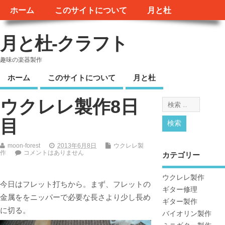
ホーム
このサイトについて
月と杜
月と杜-クラフト
趣味の楽器製作
ホーム
このサイトについて
月と杜
ウクレレ製作8日
目
moon-forest
2013年6月8日
ウクレレ製
作
コメントはありません
カテゴリー
ウクレレ製作
今日はフレット打ちから。まず、フレットの
ギター修理
金属ををニッパーで必要な長さより少し長め
ギター製作
に切る。
バイオリン製作