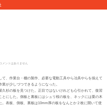
杜
コメントはありません
して、作業台・棚の製作、必要な電動工具やら冶具やらを揃えて
作業が少しづつできるようになった。
屋久杉の板を見つけた。正目ではないけれども心引かれて、復習
ことにした。側板と裏板にはシュリ桜の板を、ネックには栗の木
た。表板、側板、裏板は10mm厚の板をなんとか２枚に開いて使