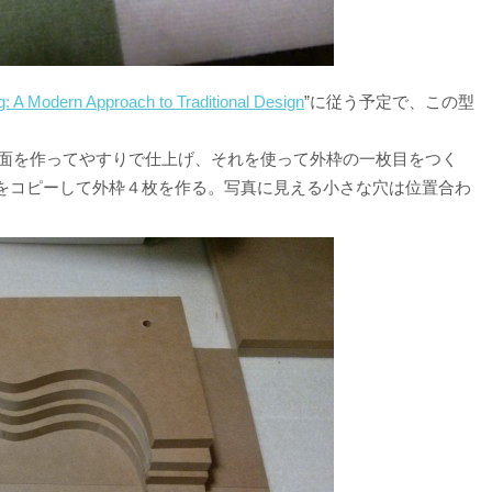
g: A Modern Approach to Traditional Design
”に従う予定で、この型
半面を作ってやすりで仕上げ、それを使って外枠の一枚目をつく
をコピーして外枠４枚を作る。写真に見える小さな穴は位置合わ