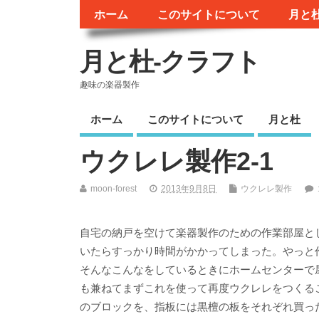
ホーム
このサイトについて
月と
月と杜-クラフト
趣味の楽器製作
ホーム
このサイトについて
月と杜
ウクレレ製作2-1
moon-forest
2013年9月8日
ウクレレ製作
自宅の納戸を空けて楽器製作のための作業部屋と
いたらすっかり時間がかかってしまった。やっと
そんなこんなをしているときにホームセンターで
も兼ねてまずこれを使って再度ウクレレをつくる
のブロックを、指板には黒檀の板をそれぞれ買っ