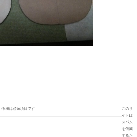
いる欄は必須項目です
このサ
イトは
スパム
を低減
するた