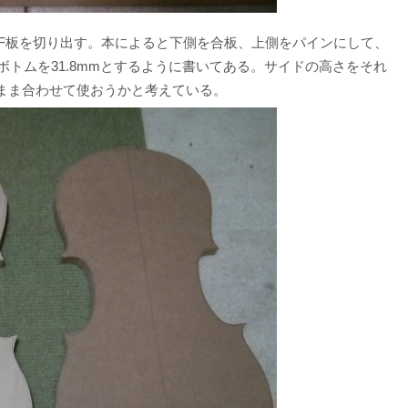
MDF板を切り出す。本によると下側を合板、上側をパインにして、
、ボトムを31.8mmとするように書いてある。サイドの高さをそれ
まま合わせて使おうかと考えている。