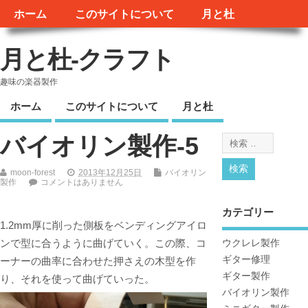
ホーム
このサイトについて
月と杜
月と杜-クラフト
趣味の楽器製作
ホーム
このサイトについて
月と杜
バイオリン製作-5
moon-forest
2013年12月25日
バイオリン
製作
コメントはありません
カテゴリー
1.2mm厚に削った側板をベンディングアイロ
ンで型に合うように曲げていく。この際、コ
ウクレレ製作
ギター修理
ーナーの曲率に合わせた押さえの木型を作
ギター製作
り、それを使って曲げていった。
バイオリン製作