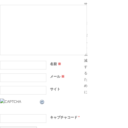
サ
イ
ト
は
ス
パ
ム
を
低
減
名前
※
す
る
メール
※
た
め
サイト
に
キャプチャコード
*