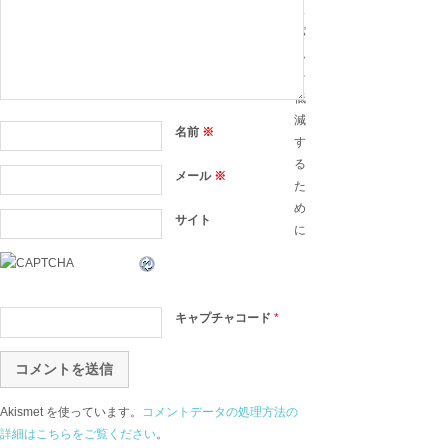
ス
パ
ム
を
低
減
名前
※
す
る
メール
※
た
め
サイト
に
キャプチャコード
*
Akismet を使っています。
コメントデータの処理方法の
詳細はこちらをご覧ください
。