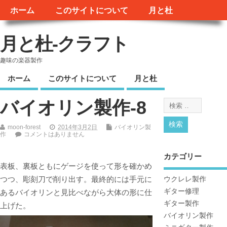
ホーム
このサイトについて
月と杜
月と杜-クラフト
趣味の楽器製作
ホーム
このサイトについて
月と杜
バイオリン製作-8
moon-forest
2014年3月2日
バイオリン製
作
コメントはありません
カテゴリー
表板、裏板ともにゲージを使って形を確かめ
つつ、彫刻刀で削り出す。最終的には手元に
ウクレレ製作
ギター修理
あるバイオリンと見比べながら大体の形に仕
ギター製作
上げた。
バイオリン製作