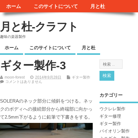
ホーム
このサイトについて
月と杜
月と杜-クラフト
趣味の楽器製作
ホーム
このサイトについて
月と杜
ギター製作-3
moon-forest
2014年9月28日
ギター製作
コメントはありません
カテゴリー
SOLERAのネック部分に傾斜をつける。ネッ
クのボディへの接続部分から終端部に向かっ
ウクレレ製作
ギター修理
て2.5mm下がるように鉛筆で下書きをする。
ギター製作
バイオリン製作