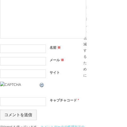
ト
は
ス
パ
ム
を
低
減
名前
※
す
る
メール
※
た
め
サイト
に
キャプチャコード
*