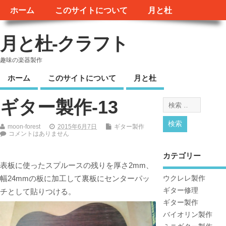
ホーム
このサイトについて
月と杜
月と杜-クラフト
趣味の楽器製作
ホーム
このサイトについて
月と杜
ギター製作-13
moon-forest
2015年6月7日
ギター製作
コメントはありません
カテゴリー
表板に使ったスプルースの残りを厚さ2mm、
幅24mmの板に加工して裏板にセンターパッ
ウクレレ製作
ギター修理
チとして貼りつける。
ギター製作
バイオリン製作