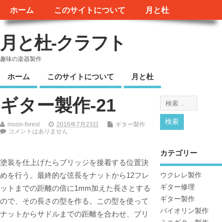
ホーム
このサイトについて
月と杜
月と杜-クラフト
趣味の楽器製作
ホーム
このサイトについて
月と杜
ギター製作-21
moon-forest
2016年7月23日
ギター製作
コメントはありません
カテゴリー
塗装を仕上げたらブリッジを接着する位置決
めを行う。最終的な弦長をナットから12フレ
ウクレレ製作
ギター修理
ットまでの距離の倍に1mm加えた長さとする
ギター製作
ので、その長さの型を作る。この型を使って
バイオリン製作
ナットからサドルまでの距離を合わせ、ブリ