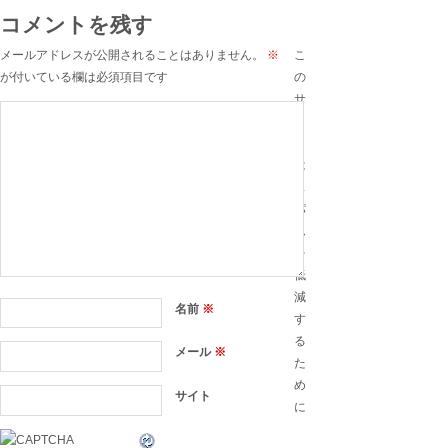
コメントを残す
メールアドレスが公開されることはありません。
※
こ
が付いている欄は必須項目です
の
サ
イ
ト
は
ス
パ
ム
を
低
減
名前
※
す
る
メール
※
た
め
サイト
に