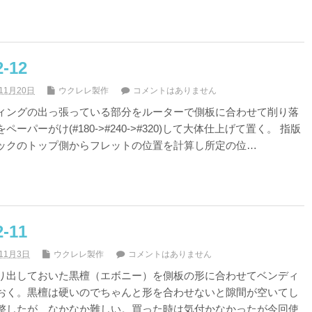
12
11月20日
ウクレレ製作
コメントはありません
ィングの出っ張っている部分をルーターで側板に合わせて削り落
パーがけ(#180->#240->#320)して大体仕上げて置く。 指版
ックのトップ側からフレットの位置を計算し所定の位…
11
年11月3日
ウクレレ製作
コメントはありません
り出しておいた黒檀（エボニー）を側板の形に合わせてベンディ
おく。黒檀は硬いのでちゃんと形を合わせないと隙間が空いてし
整したが、なかなか難しい。買った時は気付かなかったが今回使