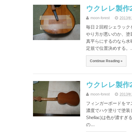
ウクレレ製作2-
moon-forest
2013年
毎日２回程シェラック
やり方が悪いのか、塗
真平らにするのなら水
定規で位置決めする。
Continue Reading »
ウクレレ製作2-
moon-forest
2013年
フィンガーボードをマ
濃度でハケ塗りで塗装し
Shellac)は色が
の…