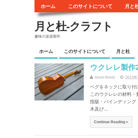
ホーム
このサイトについて
月と
月と杜-クラフト
趣味の楽器製作
ホーム
このサイトについて
月と杜
ウクレレ製作2-
moon-forest
2013
ペグをネックに取り付
このウクレレの材料・
指版・バインディング（黒
木及び…
Continue Reading »