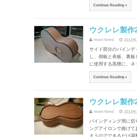
Continue Reading »
ウクレレ製作2-
moon-forest
2013年
サイド部分のバインデ
し、側板と表板、裏板をペー
に使用する黒檀に、ネ
Continue Reading »
ウクレレ製作2-
moon-forest
2013
バインディング用に切
ングアイロンで曲げて
まうのでできるだけ調