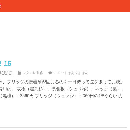
杜
15
年12月1日
ウクレレ製作
コメントはありません
け、ブリッジの接着剤が固まるのを一日待って弦を張って完成。
費用は、 表板（屋久杉）、裏側板（シュリ桜）、ネック（栗）、
檀）：2560円 ブリッジ（ウェンジ）：360円の1/8ぐらい 力