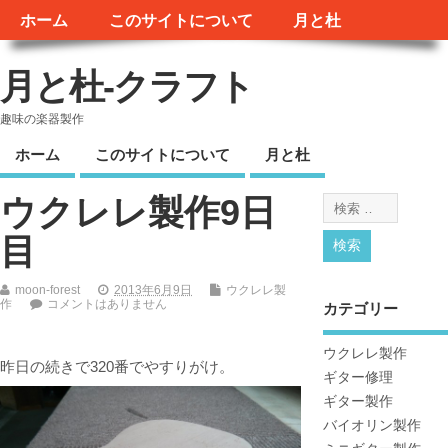
ホーム
このサイトについて
月と杜
月と杜-クラフト
趣味の楽器製作
ホーム
このサイトについて
月と杜
ウクレレ製作9日
目
moon-forest
2013年6月9日
ウクレレ製
作
コメントはありません
カテゴリー
ウクレレ製作
昨日の続きで320番でやすりがけ。
ギター修理
ギター製作
バイオリン製作