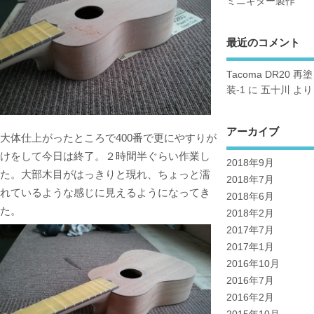
ミニギター製作
最近のコメント
Tacoma DR20 再塗
装-1
に
五十川
より
アーカイブ
大体仕上がったところで400番で更にやすりが
けをして今日は終了。２時間半ぐらい作業し
2018年9月
た。大部木目がはっきりと現れ、ちょっと濡
2018年7月
れているような感じに見えるようになってき
2018年6月
た。
2018年2月
2017年7月
2017年1月
2016年10月
2016年7月
2016年2月